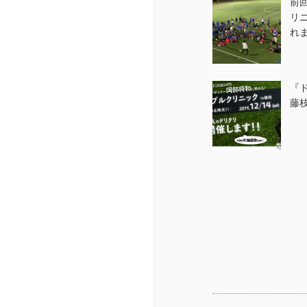
前
リ
れ
『
藤