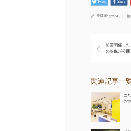
Tweet
Share
投稿者:
graspa
前回開催した
の映像が公開
関連記事一
コ
CO