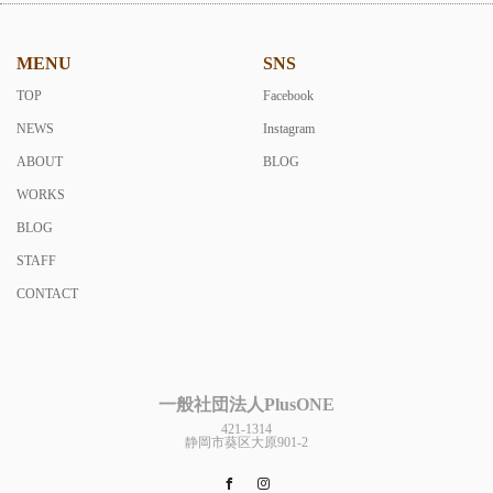
MENU
SNS
TOP
Facebook
NEWS
Instagram
ABOUT
BLOG
WORKS
BLOG
STAFF
CONTACT
一般社団法人PlusONE
421-1314
静岡市葵区大原901-2
Facebook
Instagram