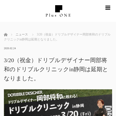
me
ホーム
ニュース
3/20（祝金）ドリブルデザイナー岡部将和のドリブル
クリニックin静岡は延期となりました。
2020.02.24
3/20（祝金）ドリブルデザイナー岡部将
和のドリブルクリニックin静岡は延期と
なりました。