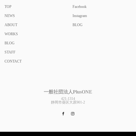
TOP
Facebook
NEWS
Instagram
ABOUT
BLOG
WORKS
BLOG
STAFF
CONTACT
一般社団法人PlusONE
421-1314
静岡市葵区大原901-2
Facebook
Instagram