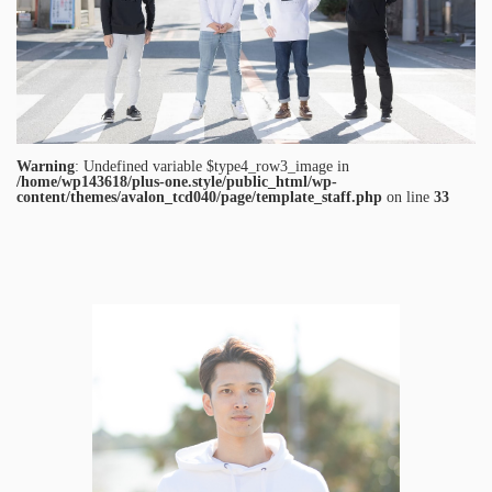
Warning
: Undefined variable $type4_row3_image in
/home/wp143618/plus-one.style/public_html/wp-
content/themes/avalon_tcd040/page/template_staff.php
on line
33