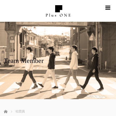
me
Team Member
ホーム
社団員